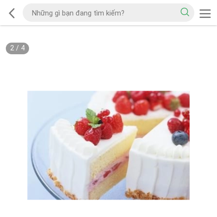
2
/
4