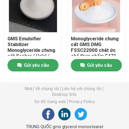
E471 Chất nhũ hóa thực phẩm
Chất nhũ hóa cấp thực phẩm
GMS Emulsifier
Monoglyceride chưng
Stabilizer
cất GMS DMG
Monoglyceride chưng
FSSC22000 chất ức
Chất nhũ hóa thực phẩm tự nhiên
cất Kosher / Halal /
chế thực phẩm E471
FSSC22000 Chứng
Gửi yêu cầu
Gửi yêu cầu
nhận
Monoglyceride chưng cất
Mono và diglycerid
Nhà
Về chúng tôi
Liên hệ với chúng tôi
Desktop Site
Sơ đồ trang web
Privacy Policy
Glycerol Monostearate
Chất nhũ hóa bánh cải tiến
TRUNG QUỐC gms glycerol monostearat