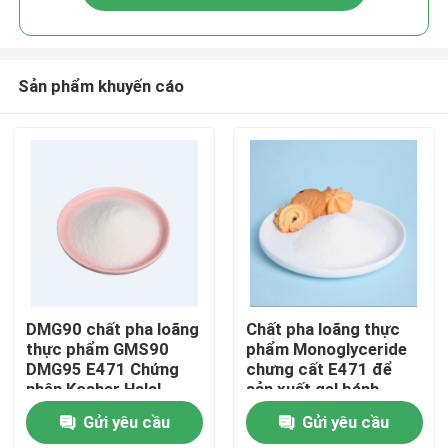
Sản phẩm khuyến cáo
Trang chủ
DMG90 chất pha loãng
Chất pha loãng thực
thực phẩm GMS90
phẩm Monoglyceride
DMG95 E471 Chứng
chưng cất E471 để
Các sản phẩm
nhận Kosher Halal
sản xuất gel bánh
Gửi yêu cầu
Gửi yêu cầu
video