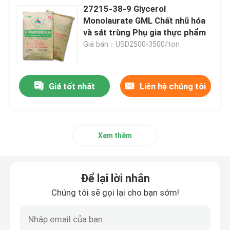
27215-38-9 Glycerol
Monolaurate GML Chất nhũ hóa
E471 Chất nhũ hóa thực phẩm
và sát trùng Phụ gia thực phẩm
Giá bán：USD2500-3500/ton
Chất nhũ hóa cấp thực phẩm
Giá tốt nhất
Liên hệ chúng tôi
Chất nhũ hóa thực phẩm tự nhiên
Monoglyceride chưng cất
Xem thêm
Mono và diglycerid
Để lại lời nhắn
Glycerol Monostearate
Chúng tôi sẽ gọi lại cho bạn sớm!
Chất nhũ hóa bánh cải tiến