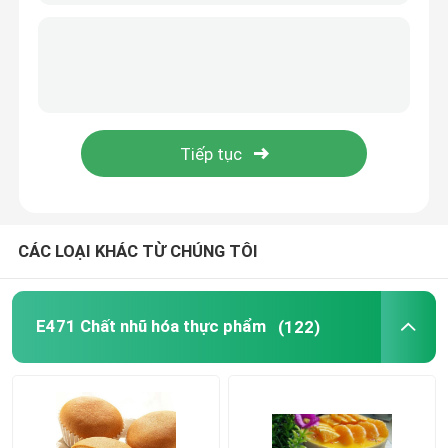
Nguyên liệu làm bánh
Este axit béo Sorbitan
Lecithin không biến đổi gen
Chất nhũ hóa bánh mì
CÁC LOẠI KHÁC TỪ CHÚNG TÔI
Chất nhũ hóa bánh mì
E471 Chất nhũ hóa thực phẩm
(122)
Chất nhũ hóa kem
Glycerol Monolaurate