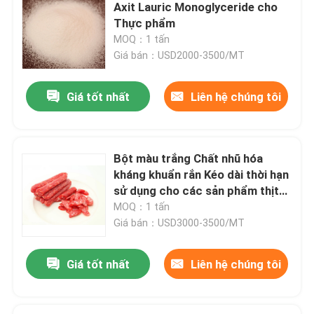
Axit Lauric Monoglyceride cho
Thực phẩm
Chương trình VR
MOQ：1 tấn
Giá bán：USD2000-3500/MT
Về chúng tôi
Giá tốt nhất
Liên hệ chúng tôi
Tham quan nhà máy
Bột màu trắng Chất nhũ hóa
Kiểm soát chất lượng
kháng khuẩn rắn Kéo dài thời hạn
sử dụng cho các sản phẩm thịt
GML
MOQ：1 tấn
Liên hệ chúng tôi
Giá bán：USD3000-3500/MT
Tin tức
Giá tốt nhất
Liên hệ chúng tôi
Yêu cầu báo giá