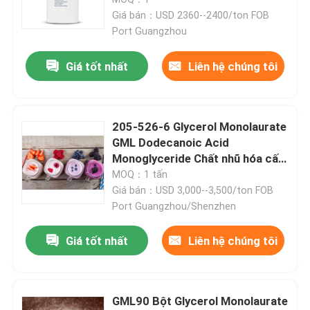
Giá bán：USD 2360--2400/ton FOB
Port Guangzhou
Giá tốt nhất
Liên hệ chúng tôi
205-526-6 Glycerol Monolaurate
GML Dodecanoic Acid
Monoglyceride Chất nhũ hóa cấp
thực phẩm
MOQ：1 tấn
Giá bán：USD 3,000--3,500/ton FOB
Port Guangzhou/Shenzhen
Trang chủ
Giá tốt nhất
Liên hệ chúng tôi
Các sản phẩm
GML90 Bột Glycerol Monolaurate
video