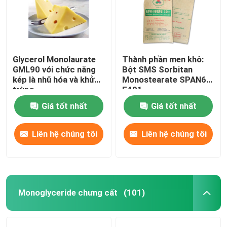
Glycerol Monolaurate
Thành phần men khô:
GML90 với chức năng
Bột SMS Sorbitan
kép là nhũ hóa và khử
Monostearate SPAN60
trùng
E491
Giá tốt nhất
Giá tốt nhất
Liên hệ chúng tôi
Liên hệ chúng tôi
Monoglyceride chưng cất
(101)