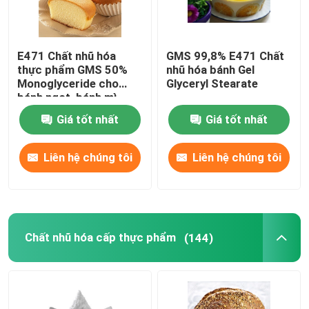
GEL LÀM BÁNH
E471 Chất nhũ hóa
GMS 99,8% E471 Chất
thực phẩm GMS 50%
nhũ hóa bánh Gel
chất bôi trơn PVC
Monoglyceride cho
Glyceryl Stearate
bánh ngọt, bánh mì,
bánh kẹo
Chất phụ gia bọt EPE
Giá tốt nhất
Giá tốt nhất
Liên hệ chúng tôi
Liên hệ chúng tôi
Chất phụ gia chống tĩnh
Chất nhũ hóa cấp thực phẩm
(144)