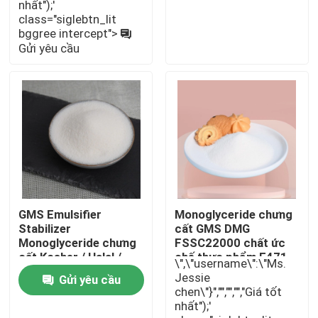
nhất");'
class="siglebtn_lit
bggree intercept">
E471 Chất nhũ hóa thực phẩm
Gửi yêu cầu
Chất nhũ hóa cấp thực phẩm
Chất nhũ hóa thực phẩm tự nhiên
Monoglyceride chưng cất
GMS Emulsifier
Monoglyceride chưng
Mono và diglycerid
Stabilizer
cất GMS DMG
Monoglyceride chưng
FSSC22000 chất ức
cất Kosher / Halal /
chế thực phẩm E471
Glycerol Monostearate
\",\"username\":\"Ms.
FSSC22000 Chứng
Jessie
Gửi yêu cầu
nhận
chen\"}","","","","Giá tốt
nhất");'
Chất nhũ hóa bánh cải tiến