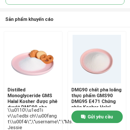
Sản phẩm khuyến cáo
Distilled
DMG90 chất pha loãng
Trang chủ
Monoglyceride GMS
thực phẩm GMS90
Halal Kosher được phê
DMG95 E471 Chứng
duyệt DMG90 cho
nhận Kosher Halal
\\u0110\\u1ed1i
Các sản phẩm
bánh
v\\u1edbi ch\\u00fang
Gửi yêu cầu
t\\u00f4i\",\"username\":\"Ms.
Jessie
video