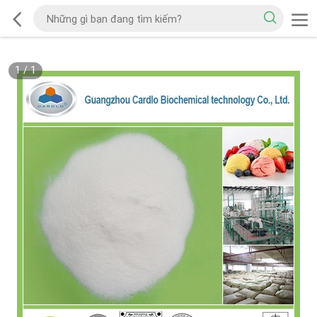
1
/
1