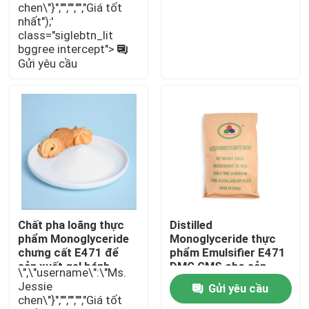
chen\"}","","","","Giá tốt
nhất");'
class="siglebtn_lit
Chương trình VR
bggree intercept">
Gửi yêu cầu
Về chúng tôi
Tham quan nhà máy
Kiểm soát chất lượng
Liên hệ chúng tôi
Chất pha loãng thực
Distilled
phẩm Monoglyceride
Monoglyceride thực
chưng cất E471 để
phẩm Emulsifier E471
Tin tức
sản xuất gel bánh
DMG GMS cho sản
\",\"username\":\"Ms.
xuất DATEM
Jessie
Gửi yêu cầu
chen\"}","","","","Giá tốt
Yêu cầu báo giá