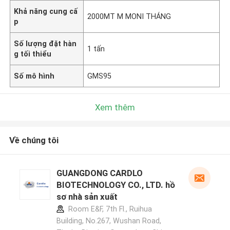
Khả năng cung cấ
2000MT M MONI THÁNG
p
Số lượng đặt hàn
1 tấn
g tối thiểu
Số mô hình
GMS95
Xem thêm
Về chúng tôi
GUANGDONG CARDLO
BIOTECHNOLOGY CO., LTD. hồ
sơ nhà sản xuất
Room E&F, 7th Fl., Ruihua
Building, No.267, Wushan Road,