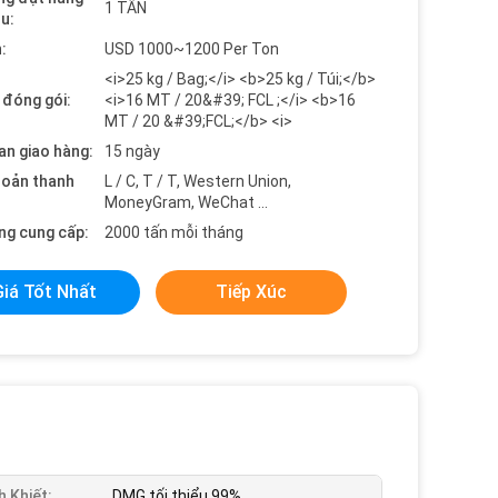
1 TẤN
ểu:
:
USD 1000~1200 Per Ton
<i>25 kg / Bag;</i> <b>25 kg / Túi;</b>
t đóng gói:
<i>16 MT / 20&#39; FCL ;</i> <b>16
MT / 20 &#39;FCL;</b> <i>
an giao hàng:
15 ngày
hoản thanh
L / C, T / T, Western Union,
MoneyGram, WeChat ...
ng cung cấp:
2000 tấn mỗi tháng
Giá Tốt Nhất
Tiếp Xúc
h Khiết:
DMG tối thiểu 99%