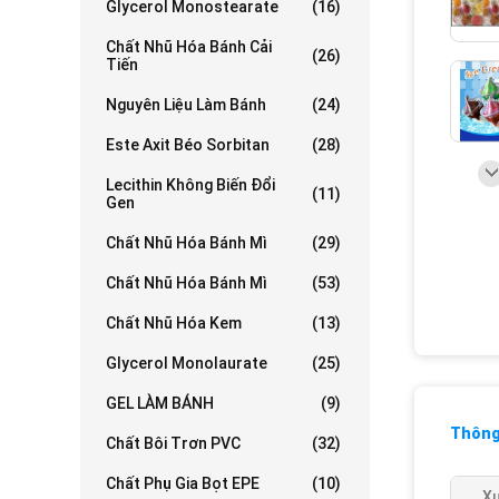
Glycerol Monostearate
(16)
Chất Nhũ Hóa Bánh Cải
(26)
Tiến
Nguyên Liệu Làm Bánh
(24)
Este Axit Béo Sorbitan
(28)
Lecithin Không Biến Đổi
(11)
Gen
Chất Nhũ Hóa Bánh Mì
(29)
Chất Nhũ Hóa Bánh Mì
(53)
Chất Nhũ Hóa Kem
(13)
Glycerol Monolaurate
(25)
GEL LÀM BÁNH
(9)
Thông 
Chất Bôi Trơn PVC
(32)
Chất Phụ Gia Bọt EPE
(10)
Xu