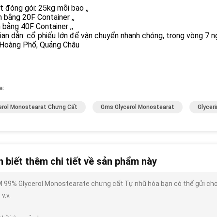
ết đóng gói: 25kg mỗi bao ,,
 bằng 20F Container ,,
 bằng 40F Container ,,
ian dẫn: cổ phiếu lớn để vận chuyển nhanh chóng, trong vòng 7 ng
 Hoàng Phố, Quảng Châu
a:
erol Monostearat Chưng Cất
Gms Glycerol Monostearat
Glycer
 biết thêm chi tiết về sản phẩm này
 99% Glycerol Monostearate chưng cất Tự nhũ hóa bạn có thể gửi cho tô
 v.v.