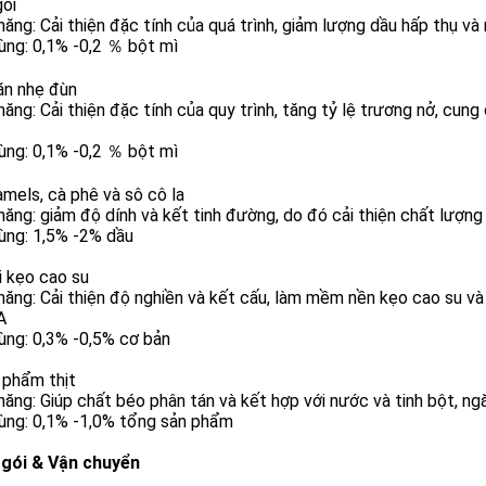
gói
ăng: Cải thiện đặc tính của quá trình, giảm lượng dầu hấp thụ và 
ùng: 0,1% -0,2 ％ bột mì
ăn nhẹ đùn
ăng: Cải thiện đặc tính của quy trình, tăng tỷ lệ trương nở, cung
ùng: 0,1% -0,2 ％ bột mì
amels, cà phê và sô cô la
ăng: giảm độ dính và kết tinh đường, do đó cải thiện chất lượng
ùng: 1,5% -2% dầu
i kẹo cao su
ăng: Cải thiện độ nghiền và kết cấu, làm mềm nền kẹo cao su và 
A
ùng: 0,3% -0,5% cơ bản
 phẩm thịt
ăng: Giúp chất béo phân tán và kết hợp với nước và tinh bột, ng
dùng: 0,1% -1,0% tổng sản phẩm
gói & Vận chuyển