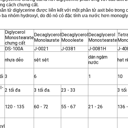
ằng cách chưng cất.
ân tử diglycerine được liên kết với một phân tử axit béo trong 
ó ba nhóm hydroxyl, do đó nó có đặc tính ưa nước hơn monoglyc
Diglycerol
Decaglycerol
Decaglycerol
Decaglycerol
Tetra
Monostearate
Monolaurate
Moooleate
Monostearate
Mono
chưng cất
DS-100A
J-0021
J-0381
J-0081H
J-40
dán ngậm
nhựa dẻo
sệt sệt
hạt 
nước
ối
3
6
1
10
 I-
2 tối đa
3 tối đa.
23 - 33
3 tối
120 - 135
60 - 72
55 - 67
21 - 26
136 
xyl