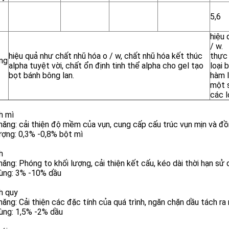
5,6
hiệu 
/ w.
hiệu quả như chất nhũ hóa o / w, chất nhũ hóa kết thúc
thực
ng
alpha tuyệt vời, chất ổn định tinh thể alpha cho gel tạo
loại 
bọt bánh bông lan.
hàm 
một s
các l
h mì
ăng: cải thiện độ mềm của vụn, cung cấp cấu trúc vụn mịn và đồn
ượng: 0,3% -0,8% bột mì
h
ăng: Phóng to khối lượng, cải thiện kết cấu, kéo dài thời hạn sử
dùng: 3% -10% dầu
h quy
ăng: Cải thiện các đặc tính của quá trình, ngăn chặn dầu tách ra
ùng: 1,5% -2% dầu