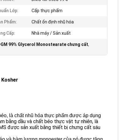
huẩn Lớp:
Cấp thực phẩm
ản Phẩm:
Chất ổn định nhũ hóa
ng Cấp:
Nhà máy / Sản xuất
GM 99% Glycerol Monostearate chưng cất
,
/ Kosher
 béo, là chất nhũ hóa thực phẩm được áp dụng
 bằng dầu và chất béo thực vật tự nhiên, là
MS được sản xuất bằng thiết bị chưng cất sáu
t béo và hàm lượng monoester của nó được tăng