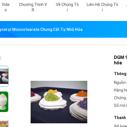
Vide
Chương Trình V
Về Chúng Tô
Liên Hệ Chúng Tô
O
R
I
I
ycerol Monostearate Chưng Cất Tự Nhũ Hóa
DGM 9
hóa
Thông 
Nguồn 
Hàng h
Chứng 
Số mô 
Thanh 
Số lượ