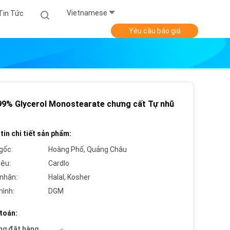
Vietnamese
Tin Tức
Yêu cầu báo giá
9% Glycerol Monostearate chưng cất Tự nhũ
tin chi tiết sản phẩm:
gốc:
Hoàng Phố, Quảng Châu
iệu:
Cardlo
nhận:
Halal, Kosher
hình:
DGM
toán:
ng đặt hàng