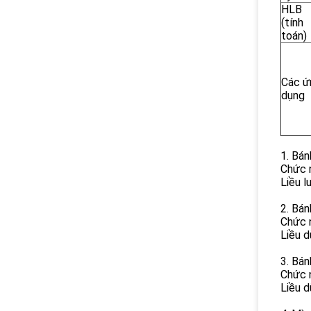
HLB
(tính
toán)
Các ứ
dụng
1. Bán
Chức n
Liều l
2. Bán
Chức n
Liều 
3. Bán
Chức n
Liều d