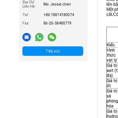
Địa Chỉ
Ms. Jessie chen
lên b
Liên Hệ:
Một ph
cất.C
Tel:
+86 18814180074
Fax:
86-20-38480779
Kiểu
Hình
Tiếp xúc
thức
vật lý
Giá trị
axit (t
đa)
Giá trị
ốt
Giá trị
xà
phòng
hóa
Giá trị
hydro