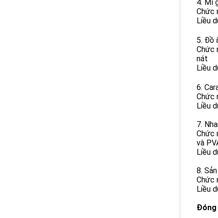
4. Mì 
Chức n
Liều d
5. Đồ 
Chức n
nát
Liều d
6. Car
Chức n
Liều d
7. Nha
Chức n
và PV
Liều d
8. Sản
Chức n
Liều 
Đóng 