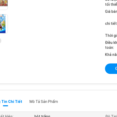
tối thi
Giá bán
chi tiế
Thời gi
Điều k
toán:
Khả nă
Tin Chi Tiết
Mô Tả Sản Phẩm
ất Hiện:
bột trắng
Độ Tin