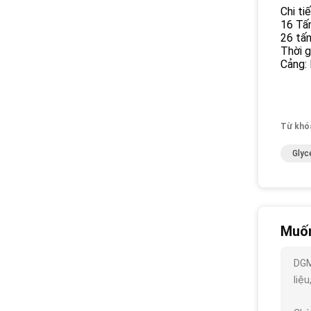
Chi ti
16 Tấn
26 tấn
Thời g
Cảng:
Từ khó
Glyc
Muốn
DGM
liệu,