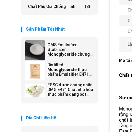
Chất Phụ Gia Chống Tĩnh
(8)
Ch
Gi
Sản Phẩm Tốt Nhất
Ứn
Là
GMS Emulsifier
Stabilizer
Monoglyceride chưng
cất Kosher / Halal /
Mô tả
FSSC22000 Chứng nhận
Distilled
Monoglyceride thực
phẩm Emulsifier E471
Chất 
DMG GMS cho sản xuất
DATEM
FSSC được chứng nhận
DMG E471 Chất nhũ hóa
thực phẩm dạng bột
Sự mi
trắng và chất ổn định
cho kem
Monog
rộng r
Địa Chỉ Liên Hệ
chất l
tầng 
Este 