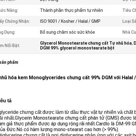
ức Năng:
Thành phần thực phẩm tự nhiên
Tiêu C
ấy Chứng Nhận:
ISO 9001 / Kosher / Halal / GMP
Loại S
g Dụng:
Bổ sung chăm sóc sức khỏe
Nhà Cu
Glycerol Monostearate chưng cất Tự nhũ hóa
,
D
m Nổi Bật:
DGM 99% glycerol monostearate bột
 sản phẩm
nhũ hóa kem Monoglycerides chưng cất 99% DGM với Halal 
êu tả
lyceride chưng cất được làm từ dầu thực vật tự nhiên và chất
Glycerin Monostearate chưng cất phân tử (GMS) được làm
ãi nhất.
àm giả thực phẩm được áp dụng rộng rãi nhất.Cardlo là DM-99 G
của Đức.Nó có hàm lượng mono-stearat cao hơn (> 99%).
Diglycerine chưng cất là nơi diglycerine phản ứng với các axi