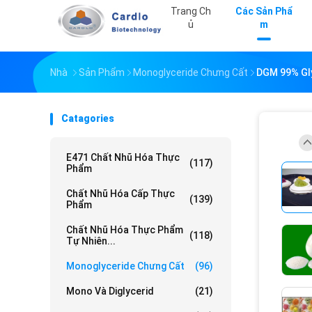
Trang Ch
Các Sản Phẩ
Ủ
M
Nhà
Sản Phẩm
Monoglyceride Chưng Cất
DGM 99% Gl
Catagories
E471 Chất Nhũ Hóa Thực
(117)
Phẩm
Chất Nhũ Hóa Cấp Thực
(139)
Phẩm
Chất Nhũ Hóa Thực Phẩm
(118)
Tự Nhiên...
Monoglyceride Chưng Cất
(96)
Mono Và Diglycerid
(21)