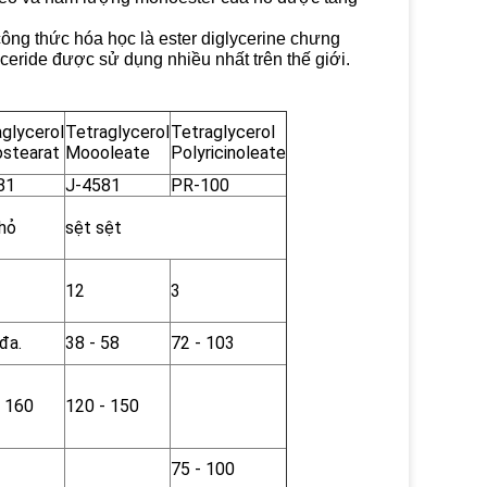
công thức hóa học là ester diglycerine chưng
eride được sử dụng nhiều nhất trên thế giới.
glycerol
Tetraglycerol
Tetraglycerol
stearat
Moooleate
Polyricinoleate
81
J-4581
PR-100
nhỏ
sệt sệt
12
3
 đa.
38 - 58
72 - 103
- 160
120 - 150
75 - 100