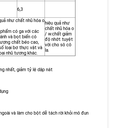
6,3
quả như chất nhũ hóa o
hiệu quả như
chất nhũ hóa o
 phẩm có ga với các
/ w.chất giảm
bánh và bọt biển có
độ nhớt tuyệt
lượng chất béo cao,
vời cho sô cô
ố loại bơ thực vật và
la.
oại nhũ tương khác.
g nhất, giảm tỷ lệ dập nát
 dụng
 ngoài và làm cho bột dễ tách rời khỏi mô đun