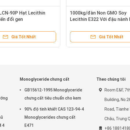
 LCN-90P Hạt Lecithin
1000kg/đàn Non GMO Soy
iến đổi gen
Lecithin E322 Với đậu nành
Giá Tốt Nhất
Giá Tốt Nhất
Monoglyceride chưng cất
Theo chúng tôi
GB15612-1995 Monoglyceride
Room E&F, 7th 
ướng
chưng cất tiêu chuẩn cho kem
Building, No.
90% độ tinh khiết CAS 123-94-4
Road, Tianhe 
hũ
Monoglycerides chưng cất
Châu, Trung 
4 4
E471
+86 1881418