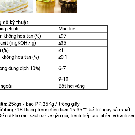
 số kỹ thuật
ụng chính
Mục lục
n không hòa tan (%)
≥97
ị axit (mgKOH / g)
≤35
 (%)
≤1
 không hòa tan (%)
≤0.1
rong dung dịch 10%)
6-7
9-10
 ngoài
Bột hơi vàng
iện:
25kgs / bao PP, 25Kg / trống giấy
ử dụng:
18 tháng trong điều kiện 15-35 ℃ kể từ ngày sản xuất.
ể nơi khô ráo, sạch sẽ và gần gũi, tránh tiếp xúc nhiều với ánh sá