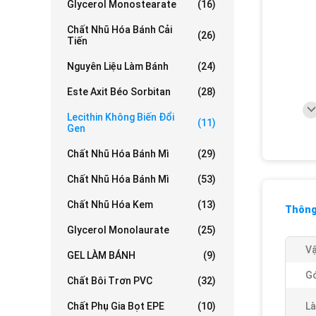
Glycerol Monostearate
(16)
Chất Nhũ Hóa Bánh Cải
(26)
Tiến
Nguyên Liệu Làm Bánh
(24)
Este Axit Béo Sorbitan
(28)
Lecithin Không Biến Đổi
(11)
Gen
Chất Nhũ Hóa Bánh Mì
(29)
Chất Nhũ Hóa Bánh Mì
(53)
Chất Nhũ Hóa Kem
(13)
Thông 
Glycerol Monolaurate
(25)
Vậ
GEL LÀM BÁNH
(9)
Gó
Chất Bôi Trơn PVC
(32)
Chất Phụ Gia Bọt EPE
(10)
Là