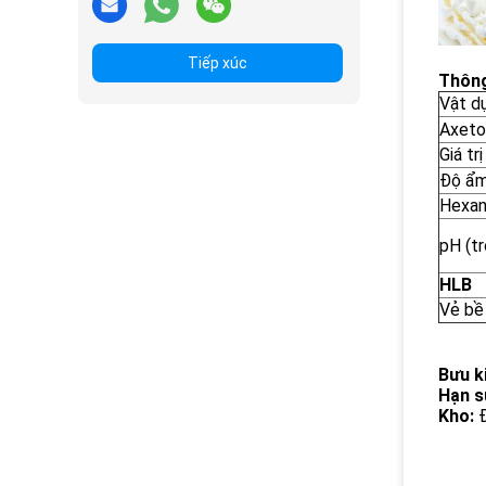
Tiếp xúc
Thông
Vật d
Axeto
Giá tr
Độ ẩm
Hexan
pH (t
HLB
Vẻ bề
Bưu k
Hạn s
Kho:
Đ