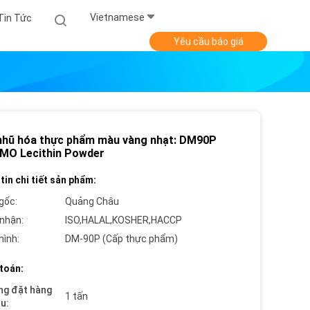
Vietnamese
Tin Tức
Yêu cầu báo giá
nhũ hóa thực phẩm màu vàng nhạt: DM90P
MO Lecithin Powder
tin chi tiết sản phẩm:
gốc:
Quảng Châu
nhận:
ISO,HALAL,KOSHER,HACCP
hình:
DM-90P (Cấp thực phẩm)
toán:
ng đặt hàng
1 tấn
ểu: