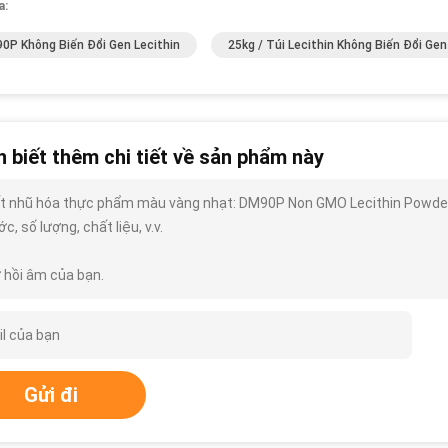
a:
0P Không Biến Đổi Gen Lecithin
25kg / Túi Lecithin Không Biến Đổi Gen
 biết thêm chi tiết về sản phẩm này
t nhũ hóa thực phẩm màu vàng nhạt: DM90P Non GMO Lecithin Powder bạn
c, số lượng, chất liệu, v.v.
 hồi âm của bạn.
Gửi đi