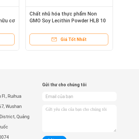
Chất nhũ hóa thực phẩm Non
 hữu cơ
GMO Soy Lecithin Powder HLB 10
Giá Tốt Nhất
Gửi thư cho chúng tôi
Fl., Ruihua
267, Wushan
District, Quảng
Quốc
0074