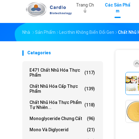
Trang Ch
Các Sản Phẩ
Ủ
M
Nhà
Sản Phẩm
Lecithin Không Biến Đổi Gen
Chất Nhũ 
Catagories
E471 Chất Nhũ Hóa Thực
(117)
Phẩm
Chất Nhũ Hóa Cấp Thực
(139)
Phẩm
Chất Nhũ Hóa Thực Phẩm
(118)
Tự Nhiên...
Monoglyceride Chưng Cất
(96)
Mono Và Diglycerid
(21)