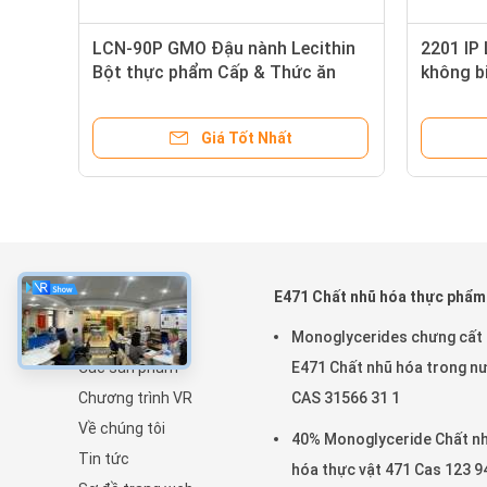
nh
LCN-90P GMO Đậu nành Lecithin
2201 IP
Bột thực phẩm Cấp & Thức ăn
không b
chăn nuôi
Giá Tốt Nhất
về
E471 Chất nhũ hóa thực phẩm
Trang chủ
Monoglycerides chưng cất
Các sản phẩm
E471 Chất nhũ hóa trong n
Chương trình VR
CAS 31566 31 1
Về chúng tôi
40% Monoglyceride Chất n
Tin tức
hóa thực vật 471 Cas 123 9