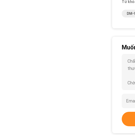
Từ khó
DM-9
Muốn
Chấ
thướ
Chờ