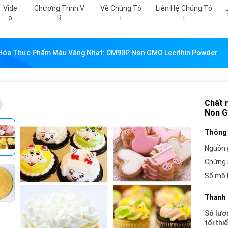
Vide
Chương Trình V
Về Chúng Tô
Liên Hệ Chúng Tô
O
R
I
I
Hóa Thực Phẩm Màu Vàng Nhạt: DM90P Non GMO Lecithin Powder
Chất 
Non G
Thông 
Nguồn 
Chứng 
Số mô 
Thanh 
Số lượ
tối thi