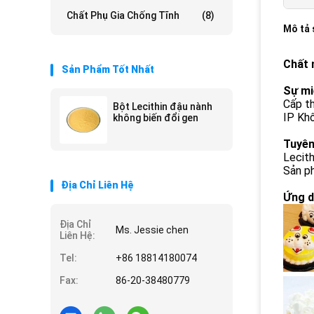
Chất Phụ Gia Chống Tĩnh
(8)
Mô tả
Chất 
Sản Phẩm Tốt Nhất
Sự mi
Cấp th
Bột Lecithin đậu nành
IP Khô
không biến đổi gen
Tuyên
Lecith
Sản ph
Địa Chỉ Liên Hệ
Ứng d
Địa Chỉ
Ms. Jessie chen
Liên Hệ:
Tel:
+86 18814180074
Fax:
86-20-38480779