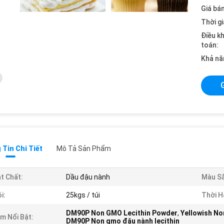
Giá bán
Thời gi
Điều k
toán:
Khả nă
Tin Chi Tiết
Mô Tả Sản Phẩm
t Chất:
Dầu đậu nành
Màu Sắ
i:
25kgs / túi
Thời H
DM90P Non GMO Lecithin Powder
,
Yellowish No
m Nổi Bật:
DM90P Non gmo đậu nành lecithin