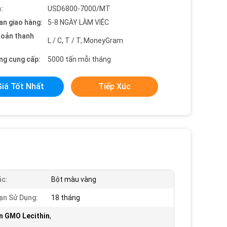
:
USD6800-7000/MT
an giao hàng:
5-8 NGÀY LÀM VIỆC
hoản thanh
L / C, T / T, MoneyGram
ng cung cấp:
5000 tấn mỗi tháng
Giá Tốt Nhất
Tiếp Xúc
c:
Bột màu vàng
ạn Sử Dụng:
18 tháng
n GMO Lecithin
,