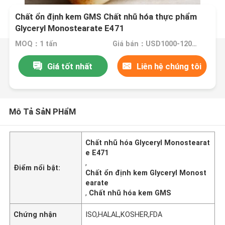
Chất ổn định kem GMS Chất nhũ hóa thực phẩm
Glyceryl Monostearate E471
MOQ：1 tấn
Giá bán：USD1000-1200/MT
Giá tốt nhất
Liên hệ chúng tôi
Mô Tả SảN PHẩM
Chất nhũ hóa Glyceryl Monostearat
e E471
,
Điểm nổi bật:
Chất ổn định kem Glyceryl Monost
earate
,
Chất nhũ hóa kem GMS
Chứng nhận
ISO,HALAL,KOSHER,FDA