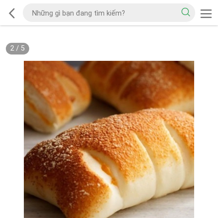
2
/
5