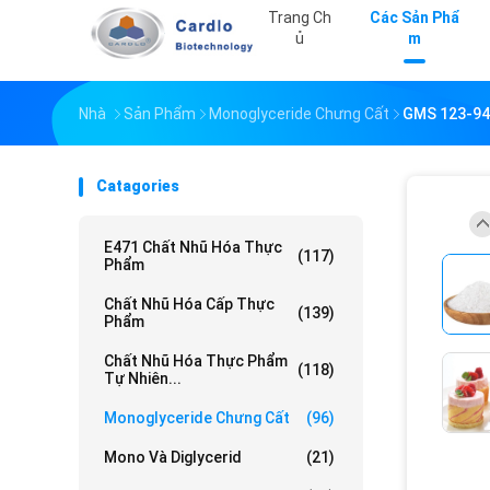
Trang Ch
Các Sản Phẩ
Ủ
M
Nhà
Sản Phẩm
Monoglyceride Chưng Cất
GMS 123-94
Catagories
E471 Chất Nhũ Hóa Thực
(117)
Phẩm
Chất Nhũ Hóa Cấp Thực
(139)
Phẩm
Chất Nhũ Hóa Thực Phẩm
(118)
Tự Nhiên...
Monoglyceride Chưng Cất
(96)
Mono Và Diglycerid
(21)