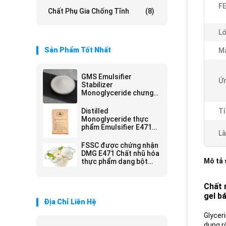
FE
Chất Phụ Gia Chống Tĩnh
(8)
Lớ
Sản Phẩm Tốt Nhất
Mà
GMS Emulsifier
Ứn
Stabilizer
Monoglyceride chưng
cất Kosher / Halal /
FSSC22000 Chứng nhận
Distilled
Tí
Monoglyceride thực
phẩm Emulsifier E471
Là
DMG GMS cho sản xuất
DATEM
FSSC được chứng nhận
DMG E471 Chất nhũ hóa
Mô tả
thực phẩm dạng bột
trắng và chất ổn định
cho kem
Chất 
gel b
Địa Chỉ Liên Hệ
Glycer
dụng r