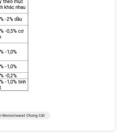
y theo mục
ch khác nhau
5% -2% dầu
3% -0,5% cơ
n
1% -1,0%
1% -1,0%
1% -0,2%
3% -1,0% tinh
t
in Monostearat Chưng Cất