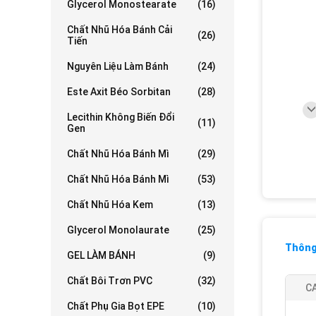
Glycerol Monostearate
(16)
Chất Nhũ Hóa Bánh Cải
(26)
Tiến
Nguyên Liệu Làm Bánh
(24)
Este Axit Béo Sorbitan
(28)
Lecithin Không Biến Đổi
(11)
Gen
Chất Nhũ Hóa Bánh Mì
(29)
Chất Nhũ Hóa Bánh Mì
(53)
Chất Nhũ Hóa Kem
(13)
Glycerol Monolaurate
(25)
Thông 
GEL LÀM BÁNH
(9)
Chất Bôi Trơn PVC
(32)
C
Chất Phụ Gia Bọt EPE
(10)