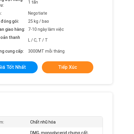
1 tấn
ểu:
:
Negotiate
t đóng gói:
25 kg / bao
an giao hàng:
7-10 ngày làm việc
hoản thanh
L / C, T / T
ng cung cấp:
3000MT mỗi tháng
Giá Tốt Nhất
Tiếp Xúc
m:
Chất nhũ hóa
DMG, monoglycerid chưng cất,