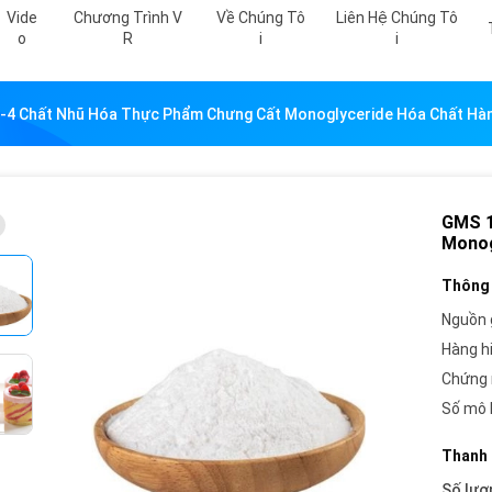
Vide
Chương Trình V
Về Chúng Tô
Liên Hệ Chúng Tô
O
R
I
I
-4 Chất Nhũ Hóa Thực Phẩm Chưng Cất Monoglyceride Hóa Chất Hà
GMS 1
Monog
Thông 
Nguồn 
Hàng h
Chứng 
Số mô 
Thanh 
Số lượ