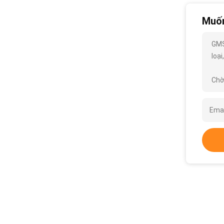
Muốn
GMS
loại
Chờ