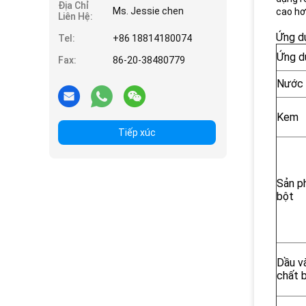
Địa Chỉ
Ms. Jessie chen
cao hơ
Liên Hệ:
Ứng d
Tel:
+86 18814180074
Ứng d
Fax:
86-20-38480779
Nước g
Kem
Tiếp xúc
Sản 
bột
Dầu v
chất 