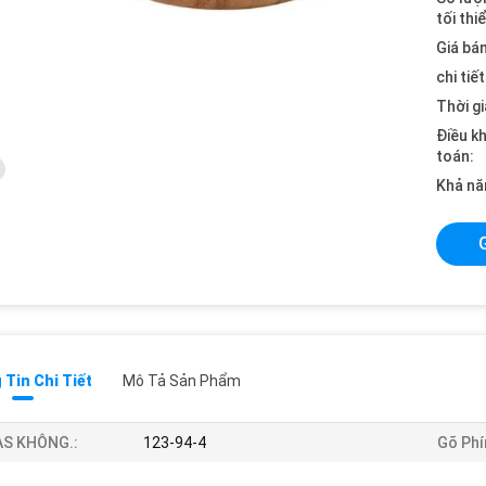
tối thi
Giá bán
chi tiế
Thời gi
Điều k
toán:
Khả nă
Tin Chi Tiết
Mô Tả Sản Phẩm
AS KHÔNG.:
123-94-4
Gõ Phí