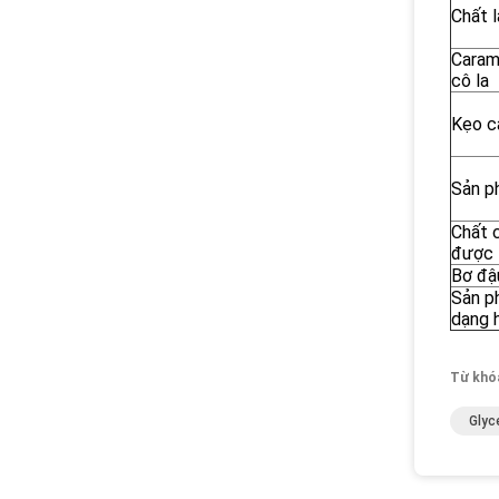
Chất 
Caram
cô la
Kẹo c
Sản p
Chất 
được
Bơ đậ
Sản p
dạng 
Từ khó
Glyc