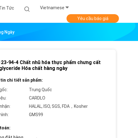
Vietnamese
Tin Tức
Yêu cầu báo giá
ng Ngày
23-94-4 Chất nhũ hóa thực phẩm chưng cất
lyceride Hóa chất hàng ngày
tin chi tiết sản phẩm:
gốc:
Trung Quốc
iệu:
CARDLO
nhận:
HALAL, ISO, SGS, FDA，Kosher
hình:
GMS99
toán:
ng đặt hàng