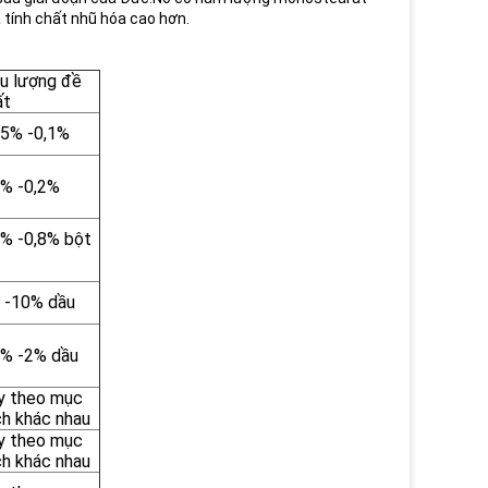
à tính chất nhũ hóa cao hơn.
ều lượng đề
ất
05% -0,1%
1% -0,2%
3% -0,8% bột
 -10% dầu
5% -2% dầu
y theo mục
ch khác nhau
y theo mục
ch khác nhau