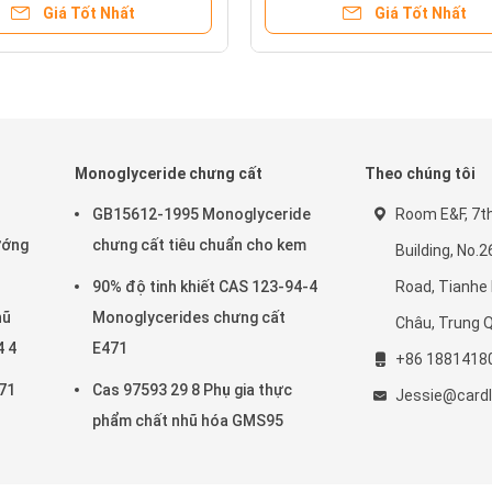
Giá Tốt Nhất
Giá Tốt Nhất
Monoglyceride chưng cất
Theo chúng tôi
GB15612-1995 Monoglyceride
Room E&F, 7th 
ướng
chưng cất tiêu chuẩn cho kem
Building, No.
90% độ tinh khiết CAS 123-94-4
Road, Tianhe 
hũ
Monoglycerides chưng cất
Châu, Trung 
4 4
E471
+86 1881418
71
Cas 97593 29 8 Phụ gia thực
Jessie@cardl
phẩm chất nhũ hóa GMS95