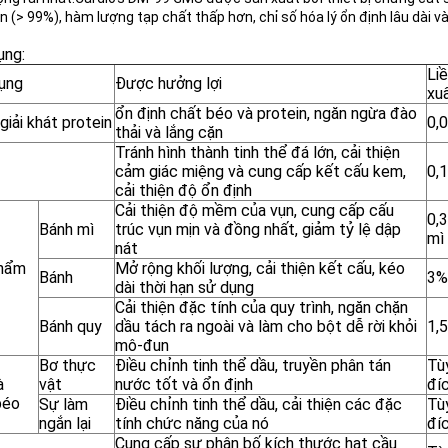
n (> 99%), hàm lượng tạp chất thấp hơn, chỉ số hóa lý ổn định lâu dài v
ụng:
Li
ụng
Được hưởng lợi
xu
ổn định chất béo và protein, ngăn ngừa đào
iải khát protein
0,
thải và lắng cặn
Tránh hình thành tinh thể đá lớn, cải thiện
cảm giác miệng và cung cấp kết cấu kem,
0,
cải thiện độ ổn định
Cải thiện độ mềm của vụn, cung cấp cấu
0,
Bánh mì
trúc vụn mịn và đồng nhất, giảm tỷ lệ dập
mì
nát
phẩm
Mở rộng khối lượng, cải thiện kết cấu, kéo
Bánh
3%
dài thời hạn sử dụng
Cải thiện đặc tính của quy trình, ngăn chặn
Bánh quy
dầu tách ra ngoài và làm cho bột dễ rời khỏi
1,
mô-đun
Bơ thực
Điều chỉnh tinh thể dầu, truyền phân tán
Tù
à
vật
nước tốt và ổn định
đí
béo
Sự làm
Điều chỉnh tinh thể dầu, cải thiện các đặc
Tù
ngắn lại
tính chức năng của nó
đí
Cung cấp sự phân bố kích thước hạt cầu