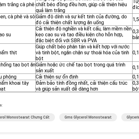
Tù
làm trắng cà phê
chất béo đồng đều hơn, giúp cải thiện hiệu
đí
quả làm trắng
en, cà phê và sô
Giảm độ dính và sự kết tinh của đường, do
1,
đó cải thiện chất lượng ăn uống
Cải thiện độ nghiền và kết cấu, làm mềm nền
0,
ao su
kẹo cao su và tạo điều kiện cho hỗn hợp,
bả
đặc biệt đối với SBR và PVA
Giúp chất béo phân tán và kết hợp với nước
hẩm thịt
và tinh bột, ngăn chặn sự thoái hóa của tinh
0,
bột
chống tạo bọt ăn
Giảm hoặc ức chế tạo bọt trong quá trình
0,
sản xuất
u phộng
Cải thiện sự ổn định
0,
hẩm khoai tây
Đảm bảo tính đồng nhất, cải thiện cấu trúc
0,
hạt
và giúp sản xuất dễ dàng hơn
bộ
a:
erol Monostearat Chưng Cất
Gms Glycerol Monostearat
Glycer