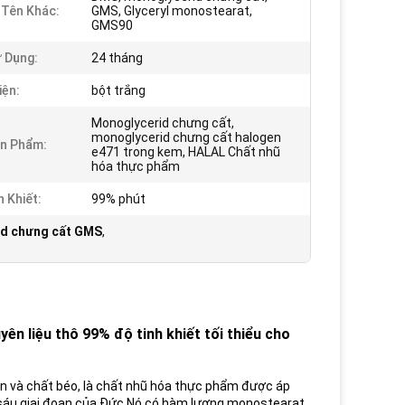
i Tên Khác:
GMS, Glyceryl monostearat,
GMS90
 Dụng:
24 tháng
iện:
bột trắng
Monoglycerid chưng cất,
monoglycerid chưng cất halogen
n Phẩm:
e471 trong kem, HALAL Chất nhũ
hóa thực phẩm
h Khiết:
99% phút
d chưng cất GMS
,
 liệu thô 99% độ tinh khiết tối thiểu cho
n và chất béo, là chất nhũ hóa thực phẩm được áp
t sáu giai đoạn của Đức.Nó có hàm lượng monostearat