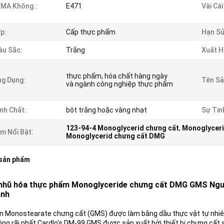
MA Không.:
E471
Vài Cá
p:
Cấp thực phẩm
Hạn Sử
u Sắc:
Trắng
Xuất H
thực phẩm, hóa chất hàng ngày
g Dụng:
Tên Sả
và ngành công nghiệp thực phẩm
nh Chất:
bột trắng hoặc vàng nhạt
Sự Tin
123-94-4 Monoglycerid chưng cất
,
Monoglyceri
m Nổi Bật:
Monoglycerid chưng cất DMG
 sản phẩm
nhũ hóa thực phẩm Monoglyceride chưng cất DMG GMS Nguyên
ánh
in Monostearate chưng cất (GMS) được làm bằng dầu thực vật tự nhiê
ộng rãi nhất.Cardlo's DM-99 GMS được sản xuất bởi thiết bị chưng cấ