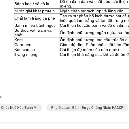
Để ổn định dầu và chất béo, cải thiệ
Bánh kẹo / sô cô la
miệng.
Nước giải khát protein
Ngăn chặn sự tách lớp và lắng cặn.
Tạo ra sự phân bố kích thước hạt cầu
Chất làm trắng cà phê
hiệu quả làm trắng và tan tốt trong n
Bánh mì và bánh ngọt
Cải thiện kết cấu bánh và độ ổn định
Bơ thực vật, trám và
Ổn định nhũ tương, ngăn ngừa sự tách
phết
Kem
Ổn định nhũ tương, tạo cấu trúc ổn đị
Caramen
Giảm độ dính.Phân phối chất béo đồn
Kẹo cao su
Cải thiện độ mềm của nền nướu
Tráng miệng
Cải thiện khả năng sục khí và độ ổn đ
a:
 Chất Nhũ Hóa Bánh Mì
Phụ Gia Làm Bánh Được Chứng Nhận HACCP