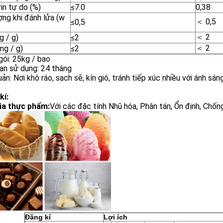
in tự do (%)
≤7.0
0,38
ợng khi đánh lửa (w
＜ 0,5
≤0,5
＜ 2
g / g)
≤2
＜ 2
mg / g)
≤2
ói: 25kg / bao
ạn sử dụng: 24 tháng
ản: Nơi khô ráo, sạch sẽ, kín gió, tránh tiếp xúc nhiều với ánh sán
kí:
ia thực phẩm
:
Với các đặc tính Nhũ hóa, Phân tán, Ổn định, Chốn
Đăng kí
Lợi ích