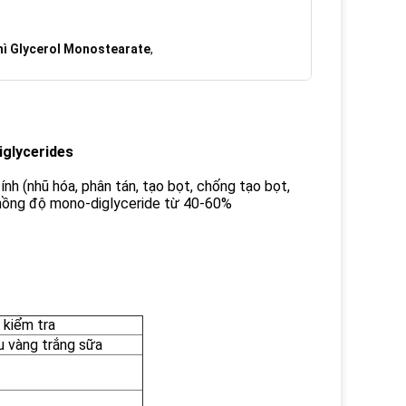
mì Glycerol Monostearate
,
iglycerides
nh (nhũ hóa, phân tán, tạo bọt, chống tạo bọt,
i nồng độ mono-diglyceride từ 40-60%
 kiểm tra
 vàng trắng sữa