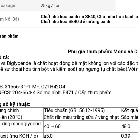
acakage:
25kg / túi
Chất nhũ hóa bánh mì SE40
,
Chất nhũ hóa bánh 
m Nổi Bật:
Chất nhũ hóa SE40 để nướng bánh
 sản phẩm
Phụ gia thực phẩm: Mono và D
 tả:
à Diglyceride là chất hoạt động bề mặt không ion với các đặc tí
ế sự thoái hóa tinh bột và kiểm soát sự ngưng tụ chất béo).Vớ
S: 31566-31-1 MF: C21H42O4
NECS: 204-664-4 Số mô hình: E471 / Cấp thực phẩm
 số kỹ thuật:
ụng chính
Tiêu chuẩn (GB15612-1995)
Kết quả
hiện (20 ℃)
Chất rắn màu trắng sữa / vàng nhạt
Sáp màu
ượng monoglycerid
40 ~ 60
48.0
ị axit (mg KOH / g)
≤5.0
0,39