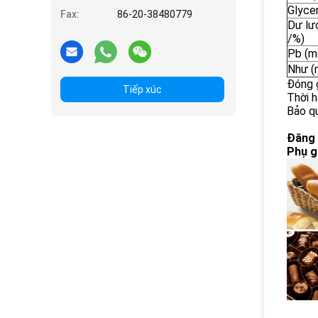
Glycer
Fax:
86-20-38480779
Dư lư
/%)
Pb (m
Như (
Đóng g
Tiếp xúc
Thời h
Bảo qu
Đăng 
Phụ g