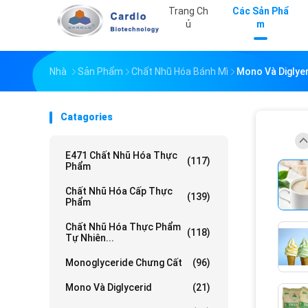
Trang Ch
Các Sản Phẩ
Ủ
M
Nhà
Sản Phẩm
Chất Nhũ Hóa Bánh Mì
Mono Và Diglye
Catagories
E471 Chất Nhũ Hóa Thực
(117)
Phẩm
Chất Nhũ Hóa Cấp Thực
(139)
Phẩm
Chất Nhũ Hóa Thực Phẩm
(118)
Tự Nhiên...
Monoglyceride Chưng Cất
(96)
Mono Và Diglycerid
(21)