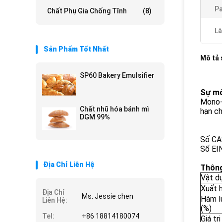
P
Chất Phụ Gia Chống Tĩnh
(8)
Là
Sản Phẩm Tốt Nhất
Mô tả
SP60 Bakery Emulsifier
Sự mô
Mono-v
Chất nhũ hóa bánh mì
hạn ch
DGM 99%
Số CA
Số EI
Địa Chỉ Liên Hệ
Thông
Vật d
Xuất 
Địa Chỉ
Ms. Jessie chen
Hàm l
Liên Hệ:
(%)
Tel:
+86 18814180074
Giá tr