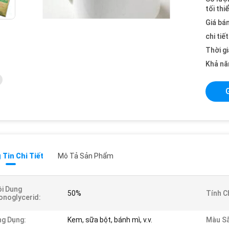
tối thi
Giá bán
chi tiế
Thời gi
Khả nă
Tin Chi Tiết
Mô Tả Sản Phẩm
i Dung
50%
Tính C
noglycerid:
g Dụng:
Kem, sữa bột, bánh mì, v.v.
Màu Sắ