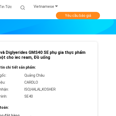
Vietnamese
Tin Tức
Yêu cầu báo giá
và Diglyerides GMS40 SE phụ gia thực phẩm
bột cho iec ream, Đồ uống
tin chi tiết sản phẩm:
gốc:
Quảng Châu
iệu:
CARDLO
nhận:
ISO,HALAL,KOSHER
hình:
SE40
toán:
ng đặt hàng