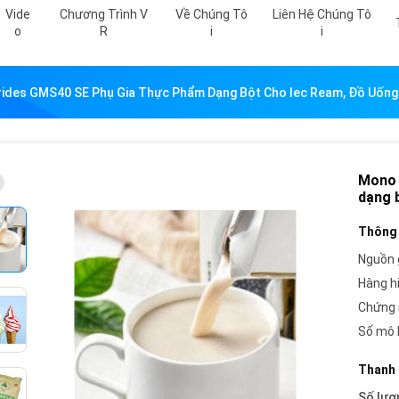
Vide
Chương Trình V
Về Chúng Tô
Liên Hệ Chúng Tô
O
R
I
I
rides GMS40 SE Phụ Gia Thực Phẩm Dạng Bột Cho Iec Ream, Đồ Uống
Mono 
dạng 
Thông 
Nguồn 
Hàng h
Chứng 
Số mô 
Thanh 
Số lượ