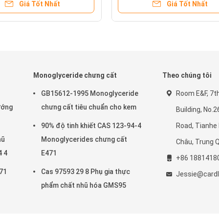
Giá Tốt Nhất
Giá Tốt Nhất
Monoglyceride chưng cất
Theo chúng tôi
GB15612-1995 Monoglyceride
Room E&F, 7th 
ướng
chưng cất tiêu chuẩn cho kem
Building, No.
90% độ tinh khiết CAS 123-94-4
Road, Tianhe 
hũ
Monoglycerides chưng cất
Châu, Trung 
4 4
E471
+86 1881418
71
Cas 97593 29 8 Phụ gia thực
Jessie@cardl
phẩm chất nhũ hóa GMS95