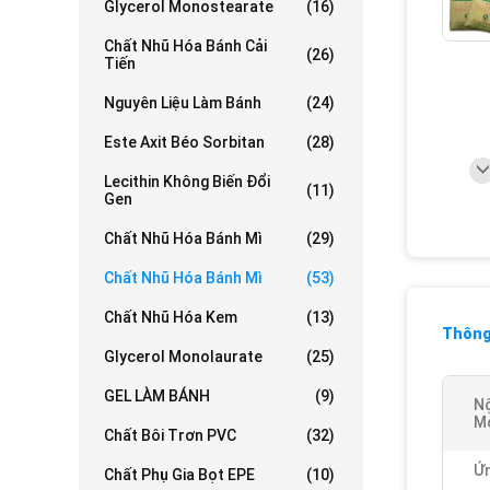
Glycerol Monostearate
(16)
Chất Nhũ Hóa Bánh Cải
(26)
Tiến
Nguyên Liệu Làm Bánh
(24)
Este Axit Béo Sorbitan
(28)
Lecithin Không Biến Đổi
(11)
Gen
Chất Nhũ Hóa Bánh Mì
(29)
Chất Nhũ Hóa Bánh Mì
(53)
Chất Nhũ Hóa Kem
(13)
Thông 
Glycerol Monolaurate
(25)
GEL LÀM BÁNH
(9)
Nộ
Mo
Chất Bôi Trơn PVC
(32)
Ứn
Chất Phụ Gia Bọt EPE
(10)