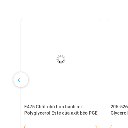
E475 Chất nhũ hóa bánh mì
205-526
Polyglycerol Este của axit béo PGE
Glycero
Bột màu vàng
Dodecan