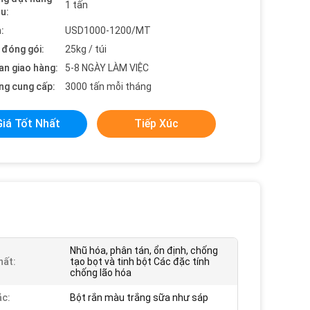
1 tấn
ểu:
:
USD1000-1200/MT
t đóng gói:
25kg / túi
an giao hàng:
5-8 NGÀY LÀM VIỆC
ng cung cấp:
3000 tấn mỗi tháng
Giá Tốt Nhất
Tiếp Xúc
Nhũ hóa, phân tán, ổn định, chống
hất:
tạo bọt và tinh bột Các đặc tính
chống lão hóa
c:
Bột rắn màu trắng sữa như sáp