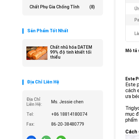
Chất Phụ Gia Chống Tĩnh
(8)
Ứn
P
Sản Phẩm Tốt Nhất
Là
Chất nhũ hóa DATEM
Mô tả
99% độ tinh khiết tối
thiểu
Este P
Địa Chỉ Liên Hệ
Este p
cách e
ưa béo
Địa Chỉ
Ms. Jessie chen
Liên Hệ:
Trigly
mục đ
Tel:
+86 18814180074
phẩm s
Fax:
86-20-38480779
Cách 