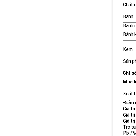
Chất 
Bánh
Bánh 
Bánh k
Kem
Sản p
Chỉ s
Mục l
Xuất h
Điểm 
Giá tr
Giá tr
Giá tr
Tro s
Pb /%