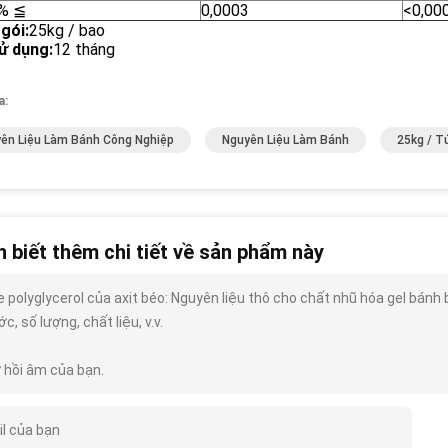
/% ≦
0,0003
<0,00
gói
:
25kg / bao
ử dụng
:
12 tháng
a:
ên Liệu Làm Bánh Công Nghiệp
Nguyên Liệu Làm Bánh
25kg / T
 biết thêm chi tiết về sản phẩm này
 polyglycerol của axit béo: Nguyên liệu thô cho chất nhũ hóa gel bánh b
c, số lượng, chất liệu, v.v.
 hồi âm của bạn.