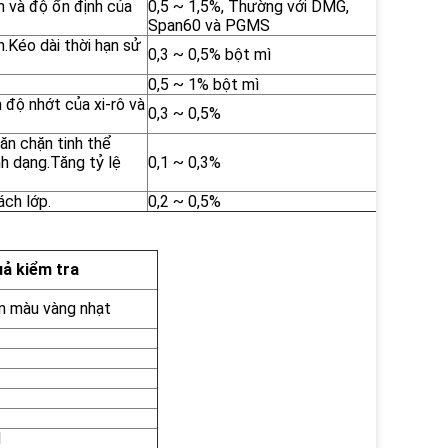
h và độ ổn định của
0,5 ~ 1,5%, Thường với DMG,
Span60 và PGMS
h.Kéo dài thời hạn sử
0,3 ~ 0,5% bột mì
0,5 ~ 1% bột mì
 độ nhớt của xi-rô và
0,3 ~ 0,5%
ăn chặn tinh thể
nh dạng.Tăng tỷ lệ
0,1 ~ 0,3%
ch lớp.
0,2 ~ 0,5%
uả kiểm tra
n màu vàng nhạt
1