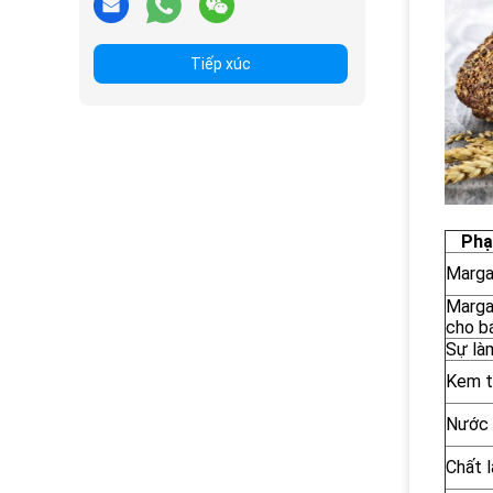
Tiếp xúc
Phạ
Marga
Marga
cho b
Sự làm
Kem t
Nước g
Chất 