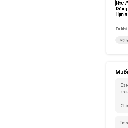
Như 
Đóng 
Hạn s
Từ khó
Nguy
Muốn
Este
thướ
Chờ