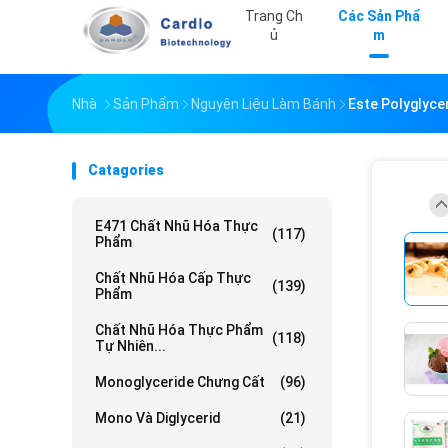
Trang Ch
Các Sản Phẩ
Ủ
M
Nhà
Sản Phẩm
Nguyên Liệu Làm Bánh
Este Polyglyce
Catagories
E471 Chất Nhũ Hóa Thực
(117)
Phẩm
Chất Nhũ Hóa Cấp Thực
(139)
Phẩm
Chất Nhũ Hóa Thực Phẩm
(118)
Tự Nhiên...
Monoglyceride Chưng Cất
(96)
Mono Và Diglycerid
(21)