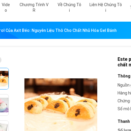
Vide
Chương Trình V
Về Chúng Tô
Liên Hệ Chúng Tô
O
R
I
I
rol Của Axit Béo: Nguyên Liệu Thô Cho Chất Nhũ Hóa Gel Bánh
Este p
chất 
Thông 
Nguồn 
Hàng h
Chứng 
Số mô 
Thanh 
Số lượ