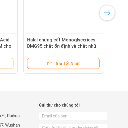
nghiệp
Cas 123-94-4 Nguyên liệu làm
E47
tinh
bánh 90% tinh khiết
Giá Tốt Nhất
Gửi thư cho chúng tôi
Fl., Ruihua
267, Wushan