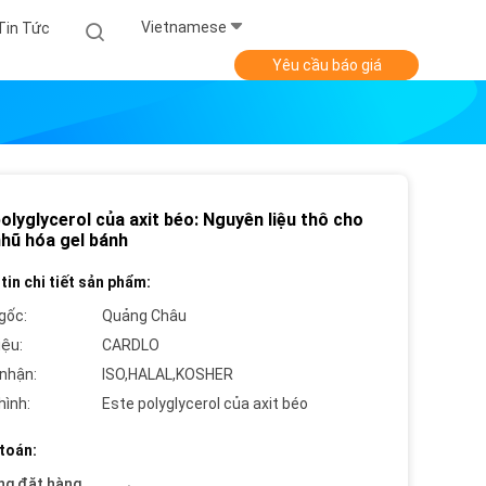
Vietnamese
Tin Tức
Yêu cầu báo giá
olyglycerol của axit béo: Nguyên liệu thô cho
nhũ hóa gel bánh
tin chi tiết sản phẩm:
gốc:
Quảng Châu
iệu:
CARDLO
nhận:
ISO,HALAL,KOSHER
hình:
Este polyglycerol của axit béo
toán:
ng đặt hàng