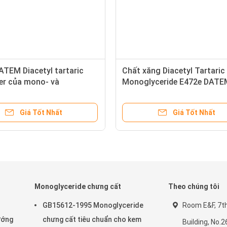
MG GMS Bakery Nguyên liệu
Thành phần làm bánh công 
99% Glycerol Monostearate 
khiết
Giá Tốt Nhất
Giá Tốt Nhất
Monoglyceride chưng cất
Theo chúng tôi
GB15612-1995 Monoglyceride
Room E&F, 7th 
ướng
chưng cất tiêu chuẩn cho kem
Building, No.