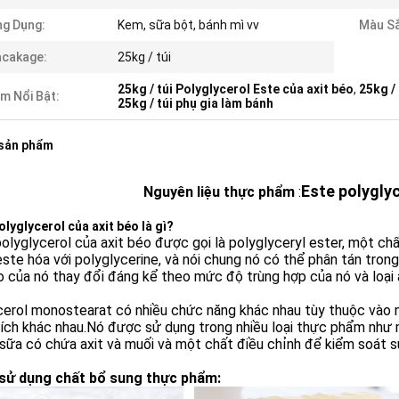
g Dụng:
Kem, sữa bột, bánh mì vv
Màu Sắ
acakage:
25kg / túi
25kg / túi Polyglycerol Este của axit béo
,
25kg /
m Nổi Bật:
25kg / túi phụ gia làm bánh
 sản phẩm
Este polyglyc
Nguyên liệu thực phẩm
:
olyglycerol của axit béo là gì?
olyglycerol của axit béo được gọi là polyglyceryl ester, một ch
ste hóa với polyglycerine, và nói chung nó có thể phân tán tron
 của nó thay đổi đáng kể theo mức độ trùng hợp của nó và loại 
cerol monostearat có nhiều chức năng khác nhau tùy thuộc vào 
ích khác nhau.Nó được sử dụng trong nhiều loại thực phẩm như 
ữa có chứa axit và muối và một chất điều chỉnh để kiểm soát sự
sử dụng chất bổ sung thực phẩm: