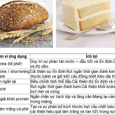
m vi ứng dụng
Ích lợi
Duy trì sự phân tán nước ~ dầu tốt và ổn định.C
rine để phết
và độ dẻo.
rine / shortening
Cải thiện sự ổn định.Rút ngắn thời gian đánh k
ánh
thước bánh và giữ kết cấu đồng nhất.Kéo dài th
 ngắn lại
Điều chỉnh tinh thể dầu.Cải thiện độ ổn định v
Rút ngắn thời gian đánh kem.Cải thiện khối lượn
ươi
bọt mịn và cứng.
Ngăn chặn sự tách lớp và lắng cặn.Mang lại cả
iải khát protein
trong miệng.
Tạo ra sự phân bố kích thước hạt cầu chất béo
làm trắng cà phê
cải thiện hiệu quả làm trắng và tan tốt trong nư