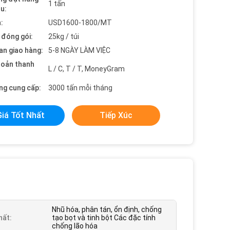
1 tấn
ểu:
:
USD1600-1800/MT
t đóng gói:
25kg / túi
an giao hàng:
5-8 NGÀY LÀM VIỆC
hoản thanh
L / C, T / T, MoneyGram
ng cung cấp:
3000 tấn mỗi tháng
Giá Tốt Nhất
Tiếp Xúc
Nhũ hóa, phân tán, ổn định, chống
hất:
tạo bọt và tinh bột Các đặc tính
chống lão hóa