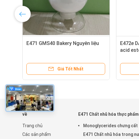
Thành phần thực phẩm sức khỏe:
Halal D
Glyceryl Monolaurate GML90 cho
bột
ngành dược phẩm
Giá Tốt Nhất
về
E471 Chất nhũ hóa thực phẩm
Trang chủ
Monoglycerides chưng cất
Các sản phẩm
E471 Chất nhũ hóa trong n