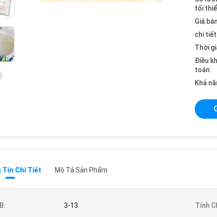
tối thi
Giá bán
chi tiế
Thời gi
Điều k
toán:
Khả nă
Tin Chi Tiết
Mô Tả Sản Phẩm
B:
3-13
Tính C