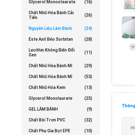
Glycerol Monostearate
(16)
Chất Nhũ Hóa Bánh Cải
(26)
Tiến
Nguyên Liệu Làm Bánh
(24)
Este Axit Béo Sorbitan
(28)
Lecithin Không Biến Đổi
(11)
Gen
Chất Nhũ Hóa Bánh Mì
(29)
Chất Nhũ Hóa Bánh Mì
(53)
Chất Nhũ Hóa Kem
(13)
Glycerol Monolaurate
(25)
Thông 
GEL LÀM BÁNH
(9)
Chất Bôi Trơn PVC
(32)
HI
Chất Phụ Gia Bọt EPE
(10)