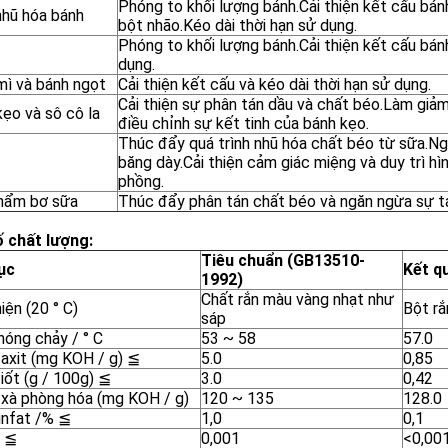
Phóng to khối lượng bánh.Cải thiện kết cấu bán
nhũ hóa bánh
bột nhão.Kéo dài thời hạn sử dụng.
Phóng to khối lượng bánh.Cải thiện kết cấu bán
dụng.
mì và bánh ngọt
Cải thiện kết cấu và kéo dài thời hạn sử dụng.
Cải thiện sự phân tán dầu và chất béo.Làm giảm
ẹo và sô cô la
điều chỉnh sự kết tinh của bánh kẹo.
Thúc đẩy quá trình nhũ hóa chất béo từ sữa.Ng
băng dày.Cải thiện cảm giác miệng và duy trì hì
phồng.
hẩm bơ sữa
Thúc đẩy phân tán chất béo và ngăn ngừa sự tá
ố chất lượng:
Tiêu chuẩn (GB13510-
ục
Kết q
1992)
Chất rắn màu vàng nhạt như
iện (20 ° C)
Bột rắ
sáp
nóng chảy / ° C
53 ~ 58
57.0
ị axit (mg KOH / g) ≦
5.0
0,85
ị iốt (g / 100g) ≦
3.0
0,42
ị xà phòng hóa (mg KOH / g)
120 ~ 135
128.0
unfat /% ≦
1,0
0,1
 ≦
0,001
<0,00