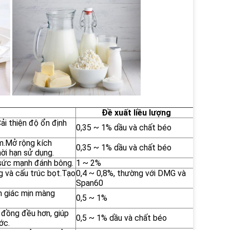
Đề xuất liều lượng
ải thiện độ ổn định
0,35 ~ 1% dầu và chất béo
em.Mở rộng kích
0,35 ~ 1% dầu và chất béo
ời hạn sử dụng.
à sức mạnh đánh bông.
1 ~ 2%
g và cấu trúc bọt.Tạo
0,4 ~ 0,8%, thường với DMG và
Span60
m giác mịn màng
0,5 ~ 1%
 đồng đều hơn, giúp
0,5 ~ 1% dầu và chất béo
ớc.