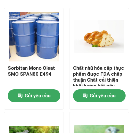
Sorbitan Mono Oleat
Chất nhũ hóa cấp thực
SMO SPAN80 E494
phẩm được FDA chấp
thuận Chất cải thiện
khối lượng kết cấu
bánh mì DMG
Trang chủ
Gửi yêu cầu
Gửi yêu cầu
Các sản phẩm
video