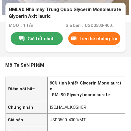
GML90 Nhà máy Trung Quốc Glycerin Monolaurate
Glycerin Axit lauric
MOQ：1 tấn
Giá bán：USD3500-4000/MT
Giá tốt nhất
Liên hệ chúng tôi
Mô Tả SảN PHẩM
90% tinh khiết Glycerin Monolaurat
Điểm nổi bật:
e
,
GML90 Glyceryl monolaurate
Chứng nhận
ISO,HALAL,KOSHER
Giá bán
USD3500-4000/MT