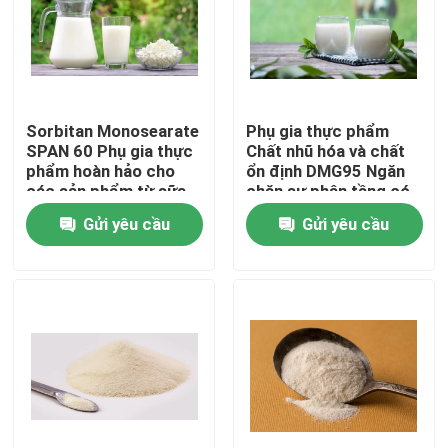
Chương trình VR
Về chúng tôi
Sorbitan Monosearate
Phụ gia thực phẩm
SPAN 60 Phụ gia thực
Chất nhũ hóa và chất
phẩm hoàn hảo cho
ổn định DMG95 Ngăn
Tham quan nhà máy
các sản phẩm từ sữa
chặn sự phân tầng có
Tăng tính ổn định và
thể xảy ra trong sữa
Gửi yêu cầu
Gửi yêu cầu
nhũ hóa
Kiểm soát chất lượng
Liên hệ chúng tôi
Tin tức
Yêu cầu báo giá