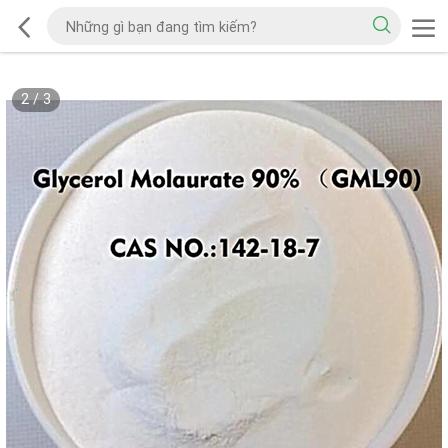
2
/
3