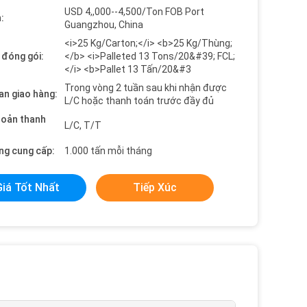
USD 4,,000--4,500/Ton FOB Port
:
Guangzhou, China
<i>25 Kg/Carton;</i> <b>25 Kg/Thùng;
t đóng gói:
</b> <i>Palleted 13 Tons/20&#39; FCL;
</i> <b>Pallet 13 Tấn/20&#3
Trong vòng 2 tuần sau khi nhận được
an giao hàng:
L/C hoặc thanh toán trước đầy đủ
hoản thanh
L/C, T/T
ng cung cấp:
1.000 tấn mỗi tháng
Giá Tốt Nhất
Tiếp Xúc