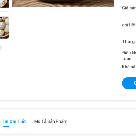
Giá bán
chi tiế
Thời gi
Điều k
toán:
Khả nă
Tin Chi Tiết
Mô Tả Sản Phẩm