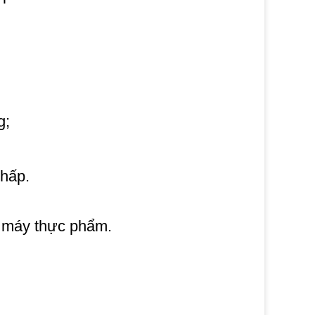
g;
 hấp.
à máy thực phẩm.