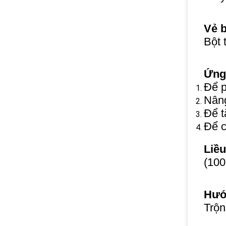
Vẻ b
Bột 
Ứng
Để p
Nâng
Để t
Để c
Liều
(100
Hướ
Trộn