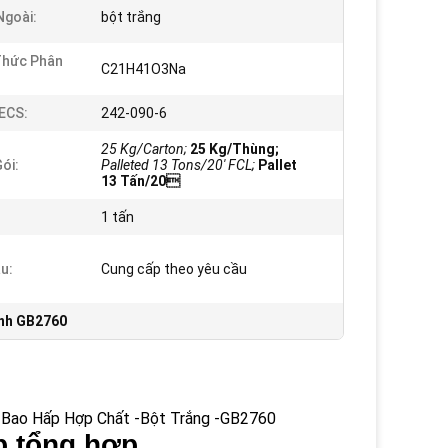
Ngoài:
bột trắng
Thức Phân
C21H41O3Na
ECS:
242-090-6
25 Kg/Carton;
25 Kg/Thùng;
ói:
Palleted 13 Tons/20' FCL;
Pallet
13 Tấn/20
1 tấn
u:
Cung cấp theo yêu cầu
ánh GB2760
 Bao Hấp Hợp Chất -Bột Trắng -GB2760
p tổng hợp