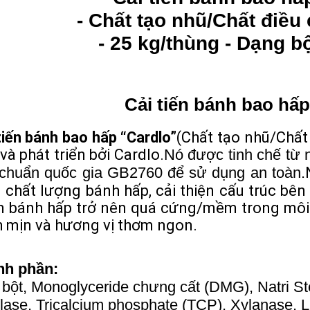
- Chất tạo nhũ/Chất điều
- 25 kg/thùng - Dạng b
Cải tiến bánh bao hấ
tiến bánh bao hấp “Cardlo”
(Chất tạo nhũ/Chất
và phát triển bởi Cardlo.
Nó được tinh chế từ 
 chuẩn quốc gia GB2760 để sử dụng an toàn.
 chất lượng bánh hấp, cải thiện cấu trúc bên
 bánh hấp trở nên quá cứng/mềm trong môi t
 mịn và hương vị thơm ngon.
nh phần:
 bột, Monoglyceride chưng cất (DMG), Natri Ste
ase, Tricalcium phosphate (TCP), Xylanase, L