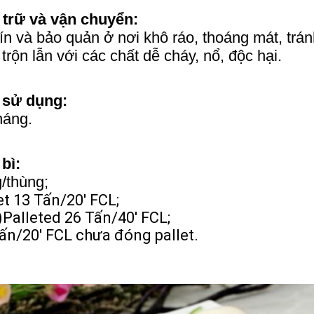
trữ và vận chuyển:
kín và bảo quản ở nơi khô ráo, thoáng mát, trá
trộn lẫn với các chất dễ cháy, nổ, độc hại.
 sử dụng:
háng.
bì:
/thùng;
et 13 Tấn/20' FCL;
)Palleted 26 Tấn/40' FCL;
ấn/20' FCL chưa đóng pallet.