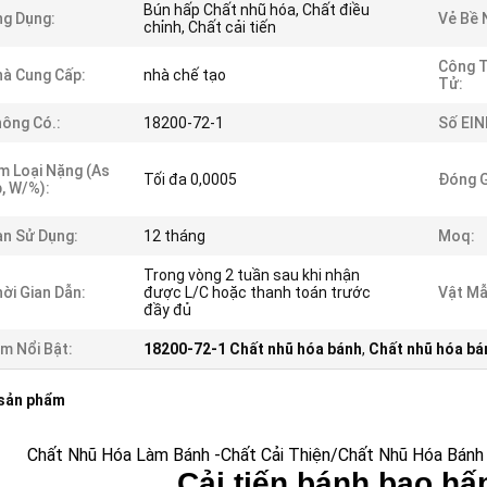
Bún hấp Chất nhũ hóa, Chất điều
g Dụng:
Vẻ Bề 
chỉnh, Chất cải tiến
Công 
à Cung Cấp:
nhà chế tạo
Tử:
ông Có.:
18200-72-1
Số EIN
m Loại Nặng (As
Tối đa 0,0005
Đóng G
, W/%):
n Sử Dụng:
12 tháng
Moq:
Trong vòng 2 tuần sau khi nhận
ời Gian Dẫn:
được L/C hoặc thanh toán trước
Vật Mẫ
đầy đủ
m Nổi Bật:
18200-72-1 Chất nhũ hóa bánh
,
Chất nhũ hóa b
 sản phẩm
Chất Nhũ Hóa Làm Bánh -Chất Cải Thiện/Chất Nhũ Hóa Bánh
Cải tiến bánh bao hấ