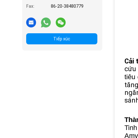
Fax:
86-20-38480779
Tiếp xúc
Cải 
cứu 
tiêu
tăng
ngăn
sánh
Thà
Tinh
Amyl