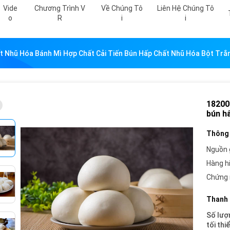
Vide
Chương Trình V
Về Chúng Tô
Liên Hệ Chúng Tô
O
R
I
I
t Nhũ Hóa Bánh Mì Hợp Chất Cải Tiến Bún Hấp Chất Nhũ Hóa Bột Tr
18200
bún h
Thông 
Nguồn 
Hàng h
Chứng 
Thanh 
Số lượ
tối thi