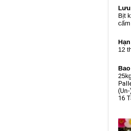
Lưu 
Bịt 
cấm 
Hạn
12 t
Bao 
25kg
Pall
(Un-
16 T