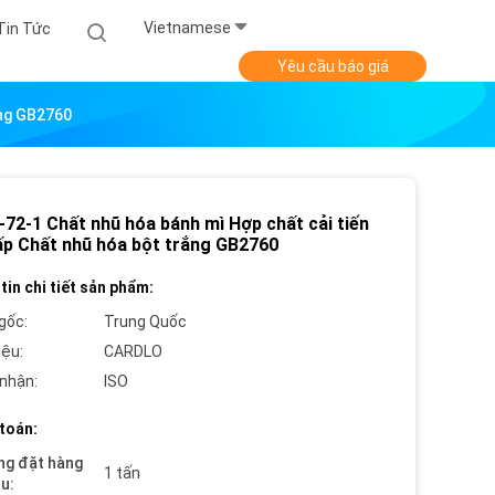
Vietnamese
Tin Tức
Yêu cầu báo giá
ắng GB2760
-72-1 Chất nhũ hóa bánh mì Hợp chất cải tiến
ấp Chất nhũ hóa bột trắng GB2760
tin chi tiết sản phẩm:
gốc:
Trung Quốc
iệu:
CARDLO
nhận:
ISO
toán:
ng đặt hàng
1 tấn
ểu: