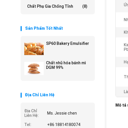
Ứn
Chất Phụ Gia Chống Tĩnh
(8)
Nh
Sản Phẩm Tốt Nhất
Kh
SP60 Bakery Emulsifier
Ki
Pb
Hạ
Chất nhũ hóa bánh mì
DGM 99%
Th
Là
Địa Chỉ Liên Hệ
Mô tả
Địa Chỉ
Ms. Jessie chen
Liên Hệ:
Tel:
+86 18814180074