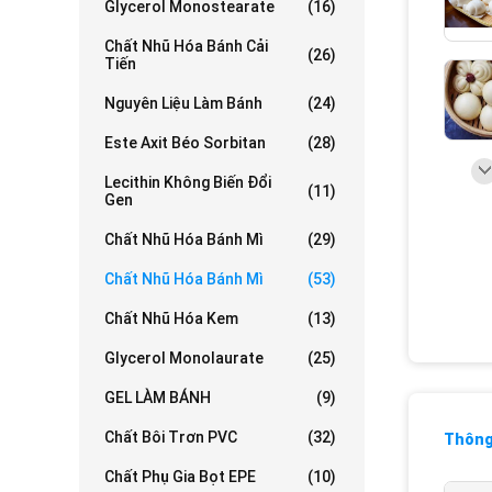
Glycerol Monostearate
(16)
Chất Nhũ Hóa Bánh Cải
(26)
Tiến
Nguyên Liệu Làm Bánh
(24)
Este Axit Béo Sorbitan
(28)
Lecithin Không Biến Đổi
(11)
Gen
Chất Nhũ Hóa Bánh Mì
(29)
Chất Nhũ Hóa Bánh Mì
(53)
Chất Nhũ Hóa Kem
(13)
Glycerol Monolaurate
(25)
GEL LÀM BÁNH
(9)
Chất Bôi Trơn PVC
(32)
Thông 
Chất Phụ Gia Bọt EPE
(10)