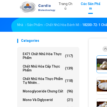
Trang Ch
Các Sản Phẩ
Ủ
M
Nhà
Sản Phẩm
Chất Nhũ Hóa Bánh Mì
18200-72-1 Chấ
Catagories
E471 Chất Nhũ Hóa Thực
(117)
Phẩm
Chất Nhũ Hóa Cấp Thực
(139)
Phẩm
Chất Nhũ Hóa Thực Phẩm
(118)
Tự Nhiên...
Monoglyceride Chưng Cất
(96)
Mono Và Diglycerid
(21)