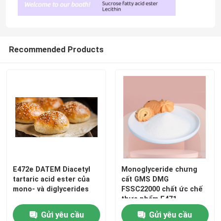
Recommended Products
E472e DATEM Diacetyl
Monoglyceride chưng
tartaric acid ester của
cất GMS DMG
mono- và diglycerides
FSSC22000 chất ức chế
thực phẩm E471
Gửi yêu cầu
Gửi yêu cầu