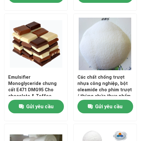
Emulsifier
Các chất chống trượt
Monoglyceride chưng
nhựa công nghiệp, bột
cất E471 DMG95 Cho
oleamide cho phim trượt
chocolate & Toffee
/ thùng chứa thực phẩm
Trang chủ
Gửi yêu cầu
Gửi yêu cầu
Các sản phẩm
video