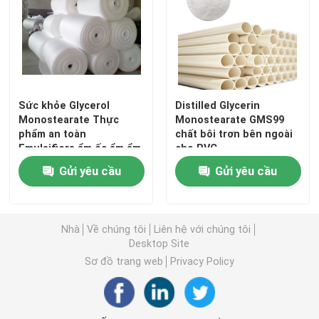
Chương trình VR
Về chúng tôi
Sức khỏe Glycerol
Distilled Glycerin
Monostearate Thực
Monostearate GMS99
Tham quan nhà máy
phẩm an toàn
chất bôi trơn bên ngoài
Emulsifiers ẩm ốc ẩm ẩm
cho PVC
ẩm ẩm ẩm ẩm ẩm
Gửi yêu cầu
Gửi yêu cầu
Kiểm soát chất lượng
Liên hệ chúng tôi
Nhà
Về chúng tôi
Liên hệ với chúng tôi
Desktop Site
Sơ đồ trang web
Privacy Policy
Tin tức
Yêu cầu báo giá