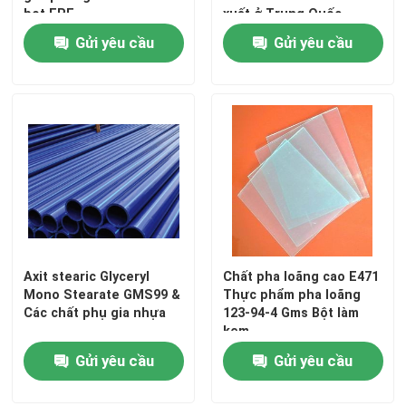
bọt EPE
xuất ở Trung Quốc
Gửi yêu cầu
Gửi yêu cầu
Axit stearic Glyceryl
Chất pha loãng cao E471
Trang chủ
Mono Stearate GMS99 &
Thực phẩm pha loãng
Các chất phụ gia nhựa
123-94-4 Gms Bột làm
kem
Các sản phẩm
Gửi yêu cầu
Gửi yêu cầu
video