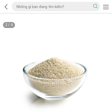
2
/
4