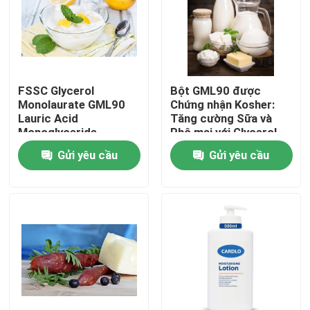
Chương trình VR
Về chúng tôi
FSSC Glycerol
Bột GML90 được
Monolaurate GML90
Chứng nhận Kosher:
Lauric Acid
Tăng cường Sữa và
Tham quan nhà máy
Monoglyceride
Phô mai với Glycerol
Powder Chất nhũ hóa
Monolaurate
Gửi yêu cầu
Gửi yêu cầu
cấp thực phẩm
Kiểm soát chất lượng
Liên hệ chúng tôi
Tin tức
Yêu cầu báo giá