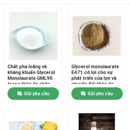
Chất pha loãng và
Glycerol monolaurate
kháng khuẩn Glycerol
E471 có lợi cho sự
Monolaurate GML90
phát triển của lợn và
trong thức ăn chăn
chuyển đổi thức ăn
nuôi
Trang chủ
Gửi yêu cầu
Gửi yêu cầu
Các sản phẩm
video