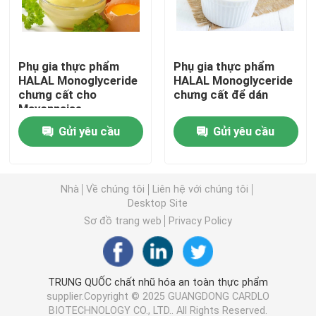
E471 Chất nhũ hóa thực phẩm
Phụ gia thực phẩm
Phụ gia thực phẩm
HALAL Monoglyceride
HALAL Monoglyceride
Chất nhũ hóa cấp thực phẩm
chưng cất cho
chưng cất để dán
Mayonnaise
Chất nhũ hóa thực phẩm tự nhiên
Gửi yêu cầu
Gửi yêu cầu
Monoglyceride chưng cất
Nhà
Về chúng tôi
Liên hệ với chúng tôi
Desktop Site
Mono và diglycerid
Sơ đồ trang web
Privacy Policy
Glycerol Monostearate
TRUNG QUỐC chất nhũ hóa an toàn thực phẩm
supplier.Copyright © 2025 GUANGDONG CARDLO
Chất nhũ hóa bánh cải tiến
BIOTECHNOLOGY CO., LTD.. All Rights Reserved.