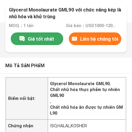
Glycerol Monolaurate GML90 với chức năng kép là
nhũ hóa và khử trùng
MOQ：1 tấn
Giá bán：USD1000-1200/MT
Giá tốt nhất
Liên hệ chúng tôi
Mô Tả SảN PHẩM
Glycerol Monolaurate GML90
,
Chất nhũ hóa thực phẩm tự nhiên
GML90
Điểm nổi bật:
,
Chất nhũ hóa ăn được tự nhiên GM
L90
Chứng nhận
ISO,HALAL,KOSHER