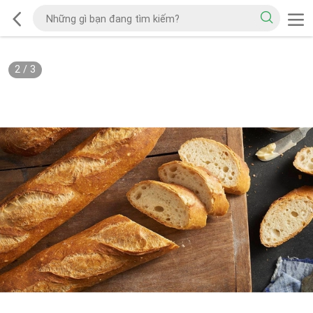
2
/
3