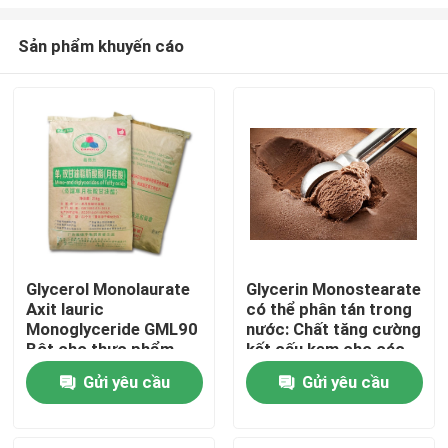
Sản phẩm khuyến cáo
Glycerol Monolaurate
Glycerin Monostearate
Axit lauric
có thể phân tán trong
Trang chủ
Monoglyceride GML90
nước: Chất tăng cường
Bột cho thực phẩm
kết cấu kem cho các
món ăn đông lạnh mịn
Các sản phẩm
Gửi yêu cầu
Gửi yêu cầu
màng và béo ngậy
video