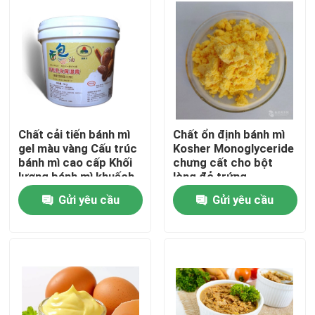
Chương trình VR
Về chúng tôi
Tham quan nhà máy
Chất cải tiến bánh mì
Chất ổn định bánh mì
gel màu vàng Cấu trúc
Kosher Monoglyceride
bánh mì cao cấp Khối
chưng cất cho bột
Kiểm soát chất lượng
lượng bánh mì khuếch
lòng đỏ trứng
đại Làm mềm nhanh
Gửi yêu cầu
Gửi yêu cầu
chóng
Liên hệ chúng tôi
Tin tức
Yêu cầu báo giá