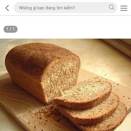
1
/
1