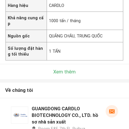
Hàng hiệu
CARDLO
Khả năng cung cấ
1000 tấn / tháng
p
Nguồn gốc
QUẢNG CHÂU, TRUNG QUỐC
Số lượng đặt hàn
1 TẤN
g tối thiểu
Xem thêm
Về chúng tôi
GUANGDONG CARDLO
BIOTECHNOLOGY CO., LTD. hồ
sơ nhà sản xuất
Room E&F, 7th Fl., Ruihua