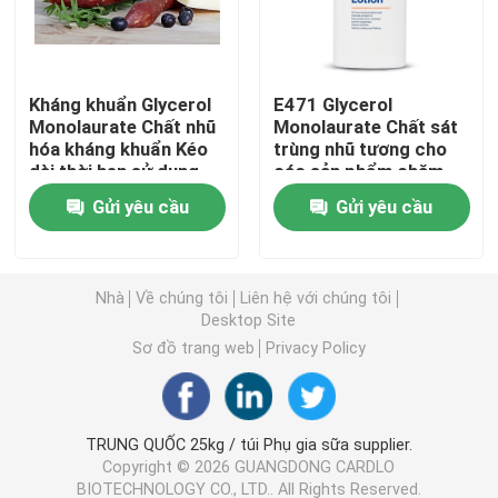
E471 Chất nhũ hóa thực phẩm
Kháng khuẩn Glycerol
E471 Glycerol
Monolaurate Chất nhũ
Monolaurate Chất sát
Chất nhũ hóa cấp thực phẩm
hóa kháng khuẩn Kéo
trùng nhũ tương cho
dài thời hạn sử dụng
các sản phẩm chăm
cho xúc xích
sóc da
Chất nhũ hóa thực phẩm tự nhiên
Gửi yêu cầu
Gửi yêu cầu
Monoglyceride chưng cất
Nhà
Về chúng tôi
Liên hệ với chúng tôi
Desktop Site
Mono và diglycerid
Sơ đồ trang web
Privacy Policy
Glycerol Monostearate
TRUNG QUỐC 25kg / túi Phụ gia sữa supplier.
Copyright © 2026 GUANGDONG CARDLO
Chất nhũ hóa bánh cải tiến
BIOTECHNOLOGY CO., LTD.. All Rights Reserved.