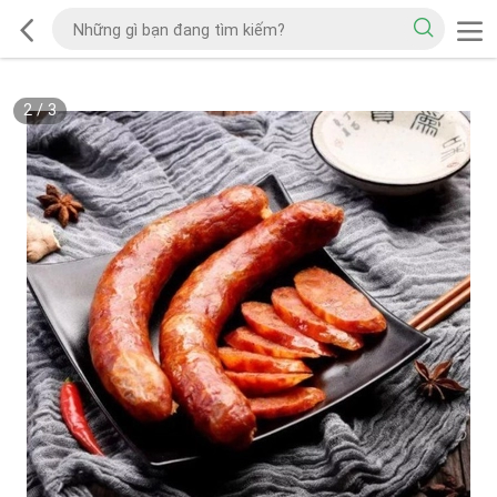
2
/
3