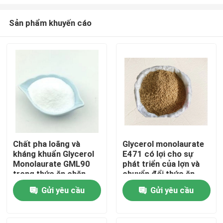
Sản phẩm khuyến cáo
Chất pha loãng và
Glycerol monolaurate
kháng khuẩn Glycerol
E471 có lợi cho sự
Trang chủ
Monolaurate GML90
phát triển của lợn và
trong thức ăn chăn
chuyển đổi thức ăn
nuôi
Các sản phẩm
Gửi yêu cầu
Gửi yêu cầu
video