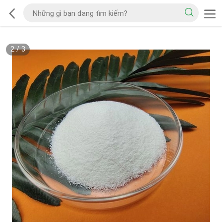
2
/
3