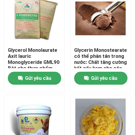
Glycerol Monolaurate
Glycerin Monostearate
Axit lauric
có thể phân tán trong
Monoglyceride GML90
nước: Chất tăng cường
Bột cho thực phẩm
kết cấu kem cho các
món ăn đông lạnh mịn
Gửi yêu cầu
Gửi yêu cầu
màng và béo ngậy
Trang chủ
Các sản phẩm
video