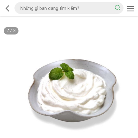
2
/
3