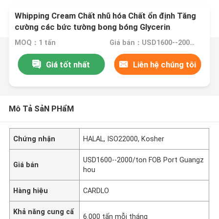
Whipping Cream Chất nhũ hóa Chất ổn định Tăng
cường các bức tường bong bóng Glycerin
monostearate
MOQ：1 tấn
Giá bán：USD1600--2000/ton FOB Port Guangzhou
Giá tốt nhất
Liên hệ chúng tôi
Mô Tả SảN PHẩM
Chứng nhận
HALAL, ISO22000, Kosher
USD1600--2000/ton FOB Port Guangz
Giá bán
hou
Hàng hiệu
CARDLO
Khả năng cung cấ
6.000 tấn mỗi tháng