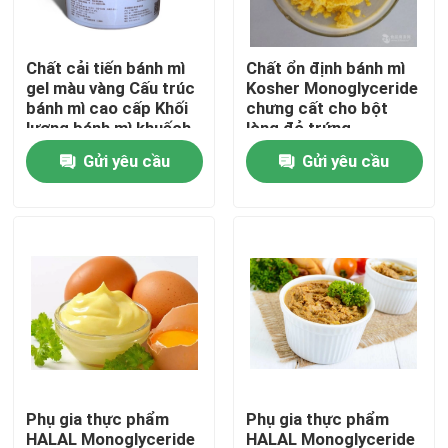
Chương trình VR
Chất cải tiến bánh mì
Chất ổn định bánh mì
gel màu vàng Cấu trúc
Kosher Monoglyceride
bánh mì cao cấp Khối
chưng cất cho bột
Về chúng tôi
lượng bánh mì khuếch
lòng đỏ trứng
đại Làm mềm nhanh
Gửi yêu cầu
Gửi yêu cầu
chóng
Tham quan nhà máy
Kiểm soát chất lượng
Liên hệ chúng tôi
Tin tức
Phụ gia thực phẩm
Phụ gia thực phẩm
Yêu cầu báo giá
HALAL Monoglyceride
HALAL Monoglyceride