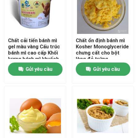
Chương trình VR
Về chúng tôi
Chất cải tiến bánh mì
Chất ổn định bánh mì
gel màu vàng Cấu trúc
Kosher Monoglyceride
bánh mì cao cấp Khối
chưng cất cho bột
Tham quan nhà máy
lượng bánh mì khuếch
lòng đỏ trứng
đại Làm mềm nhanh
Gửi yêu cầu
Gửi yêu cầu
chóng
Kiểm soát chất lượng
Liên hệ chúng tôi
Tin tức
Yêu cầu báo giá