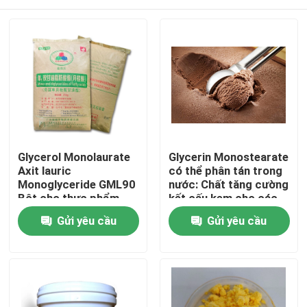
Glycerol Monolaurate
Glycerin Monostearate
Axit lauric
có thể phân tán trong
Monoglyceride GML90
nước: Chất tăng cường
Bột cho thực phẩm
kết cấu kem cho các
món ăn đông lạnh mịn
Trang chủ
Gửi yêu cầu
Gửi yêu cầu
màng và béo ngậy
Các sản phẩm
video